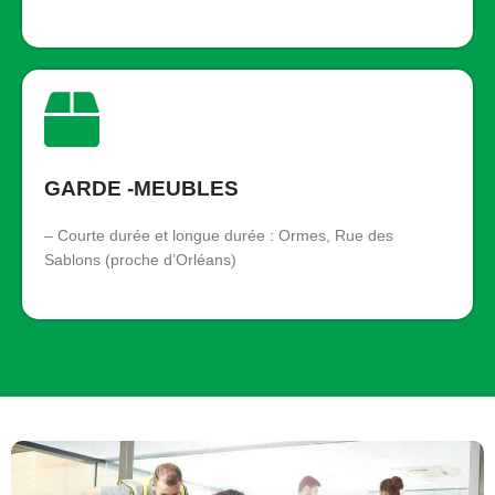
GARDE -MEUBLES
– Courte durée et longue durée : Ormes, Rue des
Sablons (proche d’Orléans)