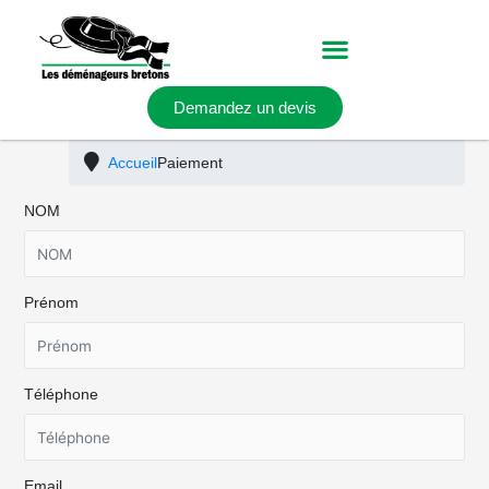
Aller
au
contenu
Demandez un devis
Accueil
Paiement
NOM
Prénom
Téléphone
Email