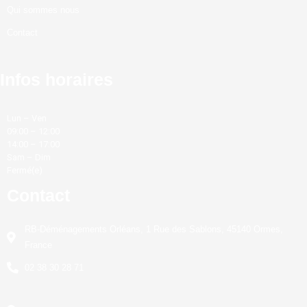
Qui sommes nous
Contact
Infos horaires
Lun – Ven
09:00 – 12:00
14:00 – 17:00
Sam – Dim
Fermé(e)
Contact
RB-Déménagements Orléans, 1 Rue des Sablons, 45140 Ormes,
France
02 38 30 28 71